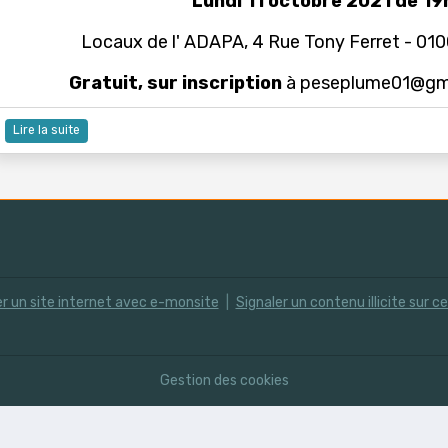
Lundi 11 octobre 2021 de 19
Locaux de l' ADAPA, 4 Rue Tony Ferret -
Gratuit, sur inscription
à peseplume01@gmai
Lire la suite
r un site internet avec e-monsite
Signaler un contenu illicite sur ce
Gestion des cookies