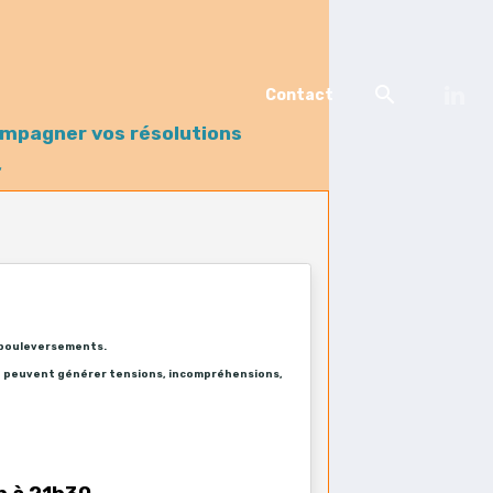
Contact
compagner vos résolutions
,
s bouleversements.
et peuvent générer tensions, incompréhensions,