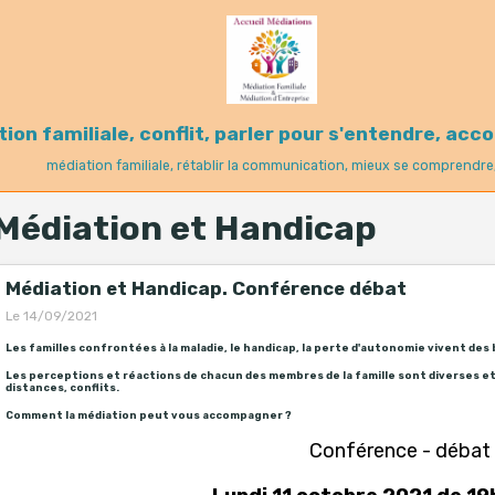
tion familiale, conflit, parler pour s'entendre, ac
médiation familiale, rétablir la communication, mieux se comprendre
Médiation et Handicap
Médiation et Handicap. Conférence débat
Le 14/09/2021
Les familles confrontées à la maladie, le handicap, la perte d'autonomie vivent de
Les perceptions et réactions de chacun des membres de la famille sont diverses 
distances, conflits.
Comment la médiation peut vous accompagner ?
Conférence - débat