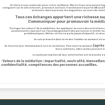
Je tiens à
vous remercier pour votre confiance
. Merci à tous ceux qui
partag
naviguent sur le site internet
,
prennent contact
,
franchissent la porte
d'Accuei
antennes, dans la presse, les magazines, au cours de réun
Tous ces échanges apportent une richesse su
Communiquer pour promouvoir la médiat
Partager les valeurs* de la médiation, les appliquer au cours des entretiens
passionnante reposant sur l'
accompagnement des personnes à révéler le
problématiques
. Métier où l'on ne parle jamais d'objectif, ni réu
Je suis présente dans la vie des familles au moment où un
(après 
Je
favorise leur cheminement vers la résolution
. Puis vient le moment
leurs solutions, elles seules peuvent e
La seule perception de leur satisfaction est le bouche à o
Valeurs de la médiation : impartialité, neutralité, bienveilla
*
confidentialité, compétences des personnes accueillies.