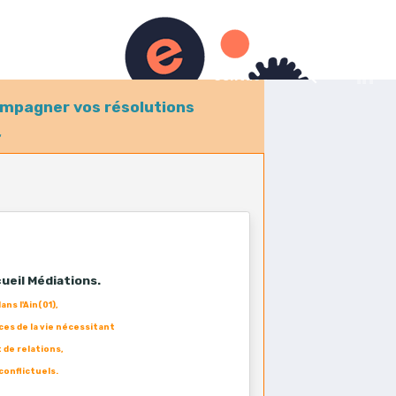
Contact
compagner vos résolutions
,
cueil Médiations.
ns l'Ain(01),
ces de la vie nécessitant
 de relations,
conflictuels.