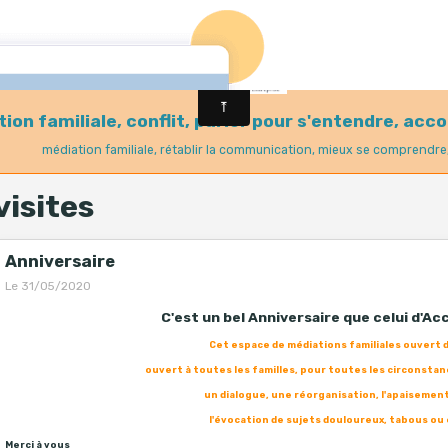
tion familiale, conflit, parler pour s'entendre, ac
médiation familiale, rétablir la communication, mieux se comprendre
visites
Anniversaire
Le 31/05/2020
C'est un bel Anniversaire que celui d'Ac
Cet espace de médiations familiales ouvert da
ouvert à toutes les familles, pour toutes les circonstan
un dialogue, une réorganisation, l'apaisement
l'évocation de sujets douloureux, tabous ou 
Merci à vous