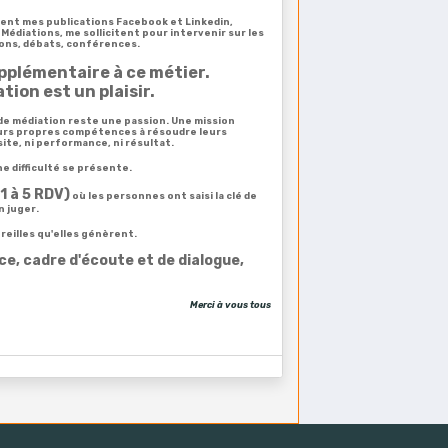
ent mes publications
Facebook et Linkedin,
l Médiations,
me sollicitent pour intervenir
sur les
ions, débats, conférences.
pplémentaire à ce métier.
ion est un plaisir.
 de médiation reste une passion. Une mission
urs propres compétences à résoudre leurs
ssite, ni performance, ni résultat.
e difficulté se présente.
1 à 5 RDV)
où les personnes ont saisi la clé de
n juger.
reilles qu'elles génèrent.
nce, cadre d'écoute et de dialogue,
Merci à vous tous